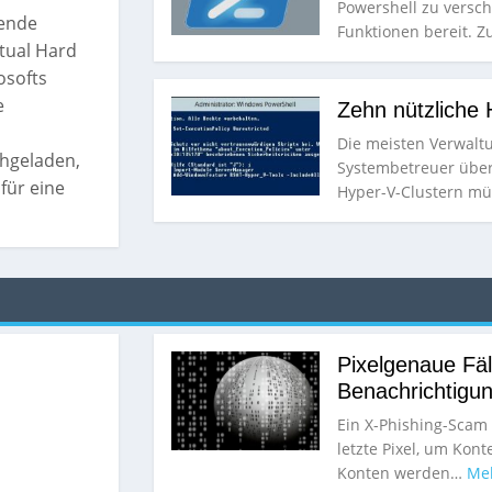
Powershell zu versch
hende
Funktionen bereit. 
tual Hard
osofts
e
Zehn nützliche
Die meisten Verwalt
hgeladen,
Systembetreuer über
 für eine
Hyper-V-Clustern mü
Pixelgenaue Fä
Benachrichtigu
Ein X-Phishing-Scam 
letzte Pixel, um Kon
Konten werden…
Meh