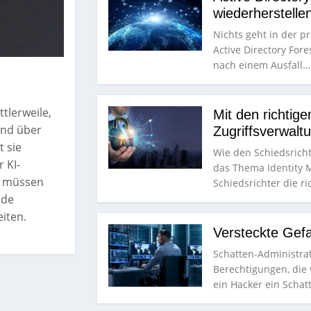
wiederherstelle
Nichts geht in der 
Active Directory For
nach einem Ausfall
tlerweile,
Mit den richtig
 und über
Zugriffsverwalt
 sie
Wie den Schiedsrich
 KI-
das Thema Identity M
n müssen
Schiedsrichter die r
nde
iten.
Versteckte Gefa
Schatten-Administra
Berechtigungen, die
ein Hacker ein Schat