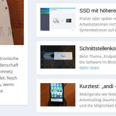
SSD mit höhere
Früher oder später r
Arbeitsstationen nich
Systembetreuer auf
Schnittstellenko
Beim Thema „Endpoin
ktronische
die Software im Blick
idenschaft
Mehr lesen
omnetz
det. Noch
ls, wenn
Kurztest: „andi 
ne
Mobilgeräte wie Not
Arbeitsalltag (kaum)
und die Möglichkeit