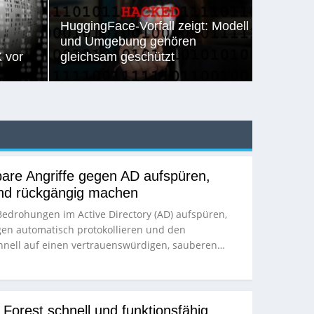
HuggingFace-Vorfall zeigt: Modell
und Umgebung gehören
 vor
gleichsam geschützt
are Angriffe gegen AD aufspüren,
und rückgängig machen
edrohungen im Active Directory (AD) aufspüren,
en automatisch protokollieren und den
chnell auf einen vertrauenswürdigen, sauberen…
 Forest schnell und funktionsfähig