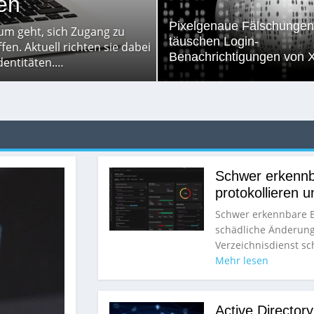
en
Pixelgenaue Fälschungen
rum geht, sich Zugang zu
täuschen Login-
n. Aktuell richten sie dabei
Benachrichtigungen von X
dentitäten.…
Schwer erkennb
protokollieren 
Schwer erkennbare B
schädliche Änderung
Verzeichnisdienst s
Mehr lesen
Active Directory