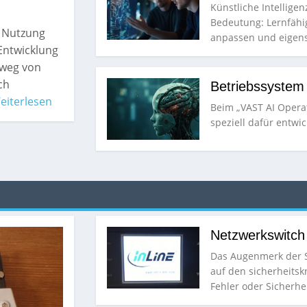
Künstliche Intellig
Bedeutung: Lernfähi
e Nutzung
anpassen und eigen
-Entwicklung
 weg von
ch
Betriebssystem
eiterlesen
Beim „VAST AI Operat
speziell dafür entwi
Netzwerkswitch
Das Augenmerk der S
auf den sicherheits
Fehler oder Sicherh