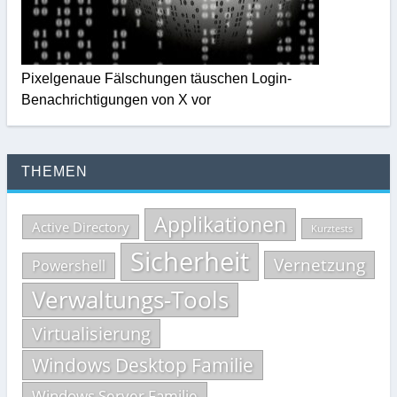
Pixelgenaue Fälschungen täuschen Login-
Benachrichtigungen von X vor
THEMEN
Applikationen
Active Directory
Kurztests
Sicherheit
Vernetzung
Powershell
Verwaltungs-Tools
Virtualisierung
Windows Desktop Familie
Windows Server Familie