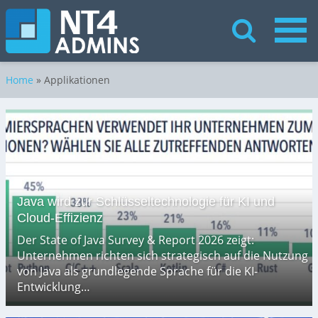
Home
»
Applikationen
Java wird zur Schlüsseltechnologie für KI und
Cloud-Effizienz
Der State of Java Survey & Report 2026 zeigt:
Unternehmen richten sich strategisch auf die Nutzung
von Java als grundlegende Sprache für die KI-
Entwicklung…