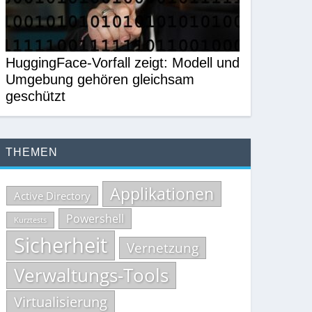
HuggingFace-Vorfall zeigt: Modell und
Umgebung gehören gleichsam
geschützt
THEMEN
Applikationen
Active Directory
Powershell
Kurztests
Sicherheit
Vernetzung
Verwaltungs-Tools
Virtualisierung