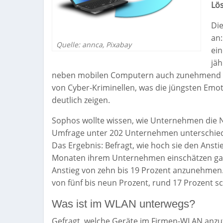
Lö
Di
an:
Quelle: annca, Pixabay
ei
jä
neben mobilen Computern auch zunehmend Io
von Cyber-Kriminellen, was die jüngsten Emo
deutlich zeigen.
Sophos wollte wissen, wie Unternehmen die N
Umfrage unter 202 Unternehmen unterschiedl
Das Ergebnis: Befragt, wie hoch sie den Anst
Monaten ihrem Unternehmen einschätzen gabe
Anstieg von zehn bis 19 Prozent anzunehmen
von fünf bis neun Prozent, rund 17 Prozent sc
Was ist im WLAN unterwegs?
Gefragt, welche Geräte im Firmen-WLAN anzutr