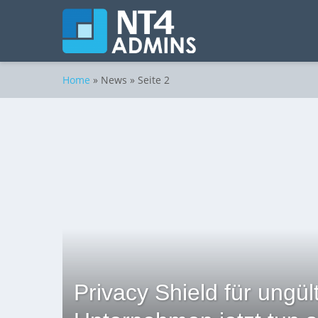
Sicherheit
Sicherheit
Sicherheit
Home
»
News
» Seite 2
Privacy Shield für ungül