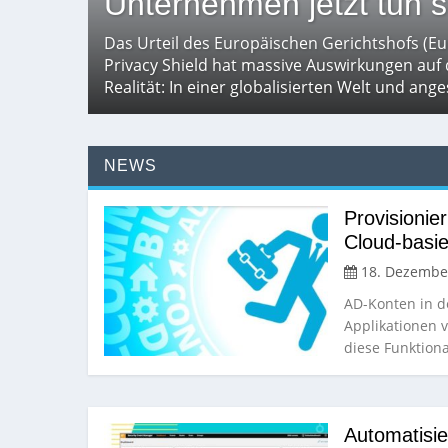
Unternehmen jetzt tun s
Das Urteil des Europäischen Gerichtshofs (Eu
Privacy Shield hat massive Auswirkungen auf
Realität: In einer globalisierten Welt und ang
NEWS
Provisionie
Cloud-basie
18. Dezembe
AD-Konten in d
Applikationen v
diese Funktiona
Automatisie