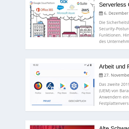
Serverless 
6. Dezember
Die Sicherheits
Security-Postu
Funktionen. Hi
des Unternehm
Arbeit und 
27. Novembe
Das zweite 201
(UEM) von Bara
Anwendern ein 
Festplattenver
Alte Schwac