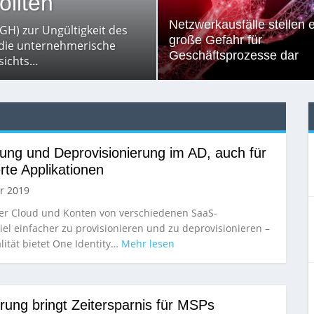
ollten
Netzwerkausfälle stellen 
GH) zur Ungültigkeit des
große Gefahr für
 die unternehmerische
Geschäftsprozesse dar
esichts…
rung und Deprovisionierung im AD, auch für
rte Applikationen
r 2019
er Cloud und Konten von verschiedenen SaaS-
iel einfacher zu provisionieren und zu deprovisionieren –
lität bietet One Identity…
Mehr lesen
rung bringt Zeitersparnis für MSPs