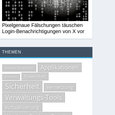
Pixelgenaue Fälschungen täuschen
Login-Benachrichtigungen von X vor
THEMEN
Applikationen
Active Directory
Powershell
Kurztests
Sicherheit
Vernetzung
Verwaltungs-Tools
Virtualisierung