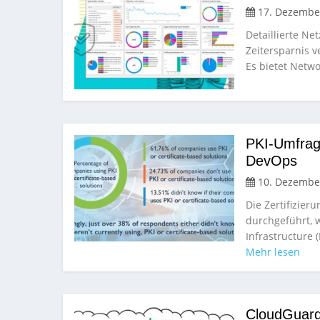
17. Dezembe
Detaillierte N
Zeitersparnis v
Es bietet Netw
PKI-Umfrage
DevOps
10. Dezembe
Die Zertifizier
durchgeführt,
Infrastructure 
Mehr lesen
CloudGuard