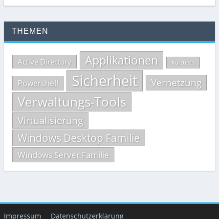
THEMEN
Applikationen
Active Directory
Kurztests
Sicherheit
Vernetzung
Powershell
Verwaltungs-Tools
Virtualisierung
Windows Desktop Familie
Windows Server Familie
Impressum
Datenschutzerklärung