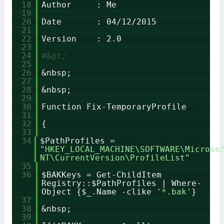
18
Author : Me
19
20
Date : 04/12/2015
21
22
Version : 2.0
23
24
#&gt;
25
26
&nbsp;
27
28
&nbsp;
29
30
Function Fix-TemporaryProfile
31
32
{
33
34
$PathProfiles =
"HKEY_LOCAL_MACHINE\SOFTWARE\Microso
NT\CurrentVersion\ProfileList"
35
36
$BAKKeys = Get-ChildItem
Registry::$PathProfiles | Where-
Object {$_.Name -clike
'*.bak'
}
37
38
&nbsp;
39