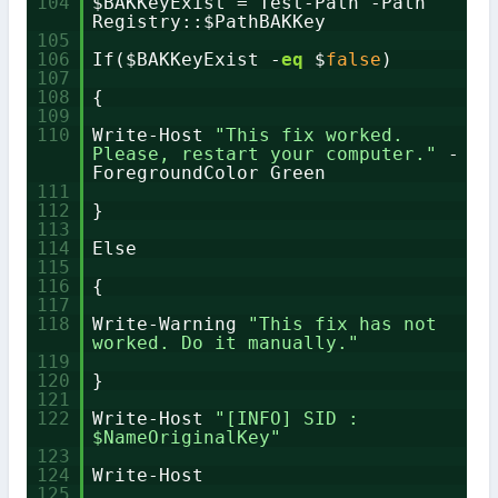
104
$BAKKeyExist = Test-Path -Path
Registry::$PathBAKKey
105
106
If($BAKKeyExist -
eq
$
false
)
107
108
{
109
110
Write-Host
"This fix worked.
Please, restart your computer."
-
ForegroundColor Green
111
112
}
113
114
Else
115
116
{
117
118
Write-Warning
"This fix has not
worked. Do it manually."
119
120
}
121
122
Write-Host
"[INFO] SID :
$NameOriginalKey"
123
124
Write-Host
125