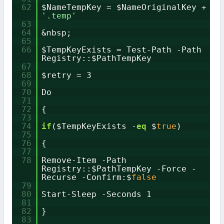
62
$NameTempKey = $NameOriginalKey +
'.temp'
63
64
&nbsp;
65
66
$TempKeyExists = Test-Path -Path
Registry::$PathTempKey
67
68
$retry = 3
69
70
Do
71
72
{
73
74
if
($TempKeyExists -
eq
$
true
)
75
76
{
77
78
Remove-Item -Path
Registry::$PathTempKey -Force -
Recurse -Confirm:$
false
79
80
Start-Sleep -Seconds 1
81
82
}
83