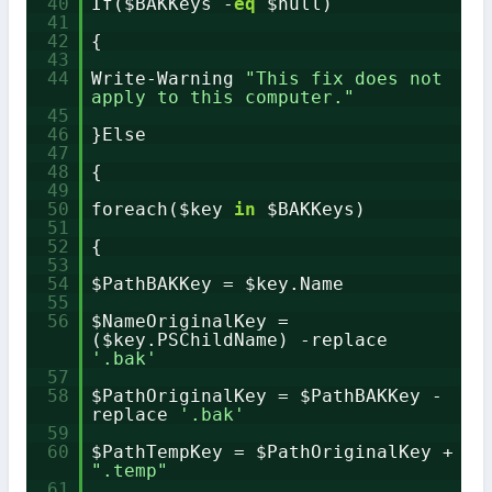
40
If($BAKKeys -
eq
$null)
41
42
{
43
44
Write-Warning
"This fix does not
apply to this computer."
45
46
}Else
47
48
{
49
50
foreach($key
in
$BAKKeys)
51
52
{
53
54
$PathBAKKey = $key.Name
55
56
$NameOriginalKey =
($key.PSChildName) -replace
'.bak'
57
58
$PathOriginalKey = $PathBAKKey -
replace
'.bak'
59
60
$PathTempKey = $PathOriginalKey +
".temp"
61