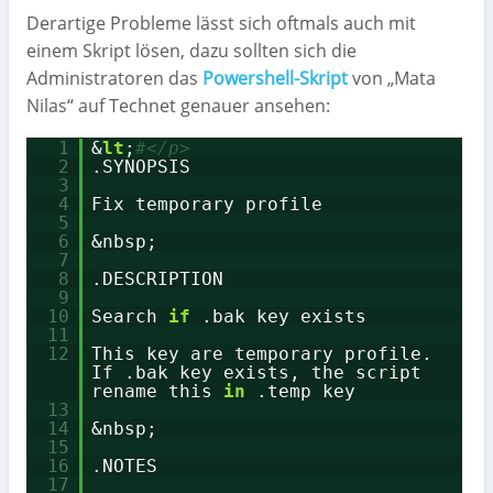
Derartige Probleme lässt sich oftmals auch mit
einem Skript lösen, dazu sollten sich die
Administratoren das
Powershell-Skript
von „Mata
Nilas“ auf Technet genauer ansehen:
1
&
lt
;
#</p>
2
.SYNOPSIS
3
4
Fix temporary profile
5
6
&nbsp;
7
8
.DESCRIPTION
9
10
Search
if
.bak key exists
11
12
This key are temporary profile.
If .bak key exists, the script
rename this
in
.temp key
13
14
&nbsp;
15
16
.NOTES
17