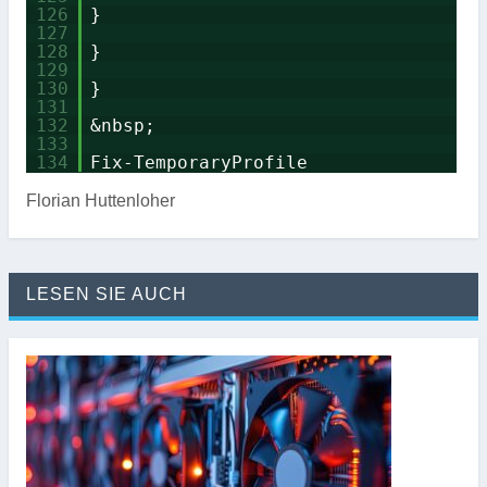
126
}
127
128
}
129
130
}
131
132
&nbsp;
133
134
Fix-TemporaryProfile
Florian Huttenloher
LESEN SIE AUCH