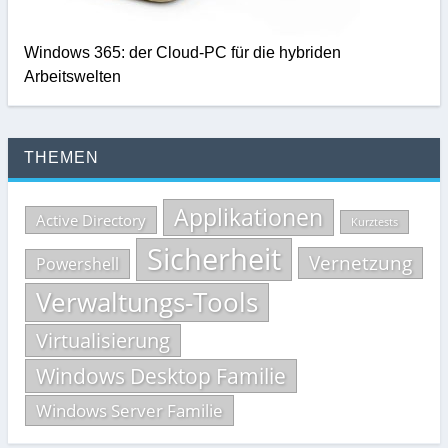
Windows 365: der Cloud-PC für die hybriden
Arbeitswelten
THEMEN
Applikationen
Active Directory
Kurztests
Sicherheit
Vernetzung
Powershell
Verwaltungs-Tools
Virtualisierung
Windows Desktop Familie
Windows Server Familie