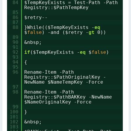
84
$TempKeyExists = Test-Path -Path
Registry::$PathTempKey
85
86
$retry--
87
88
}While(($TempKeyExists -
eq
$
false
) -and ($retry -
gt
0))
89
90
&nbsp;
91
92
if
($TempKeyExists -
eq
$
false
)
93
94
{
95
96
Rename-Item -Path
Registry::$PathOriginalKey -
NewName $NameTempKey -Force
97
98
Rename-Item -Path
Registry::$PathBAKKey -NewName
$NameOriginalKey -Force
99
100
}
101
102
&nbsp;
103