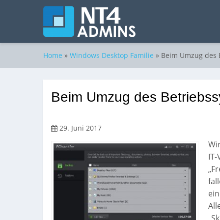
Home
»
Windows Desktop Familie
»
Beim Umzug des B
Beim Umzug des Betriebssy
29. Juni 2017
Wir
IT-
„Fr
fal
ein
All
„Sk