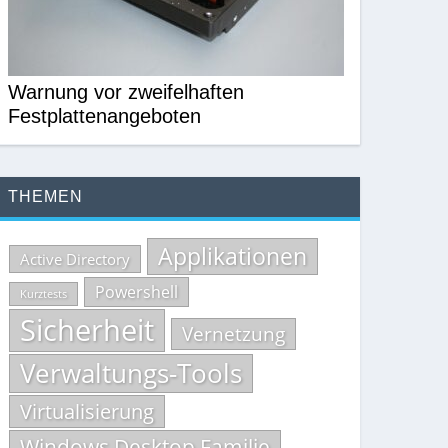
Warnung vor zweifelhaften
Festplattenangeboten
THEMEN
Applikationen
Active Directory
Powershell
Kurztests
Sicherheit
Vernetzung
Verwaltungs-Tools
Virtualisierung
Windows Desktop Familie