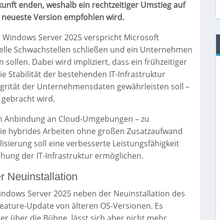
unft enden, weshalb ein rechtzeitiger Umstieg auf
 neueste Version empfohlen wird.
 Windows Server 2025 verspricht Microsoft
ielle Schwachstellen schließen und ein Unternehmen
ollen. Dabei wird impliziert, dass ein frühzeitiger
e Stabilität der bestehenden IT-Infrastruktur
ntegrität der Unternehmensdaten gewährleisten soll –
 gebracht wird.
sen Anbindung an Cloud-Umgebungen – zu
 die hybrides Arbeiten ohne großen Zusatzaufwand
isierung soll eine verbesserte Leistungsfähigkeit
chung der IT-Infrastruktur ermöglichen.
r Neuinstallation
Windows Server 2025 neben der Neuinstallation des
Feature-Update von älteren OS-Versionen. Es
r über die Bühne, lässt sich aber nicht mehr