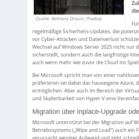
Zuk
die
Quelle: Bethany Drouin, Pixabay
Für
regelmäßige Sicherheits-Updates, die potenz
vor Cyber-Attacken und Datenverlust schützen s
Wechsel auf Windows Server 2025 nicht nur di
sicherstellt, sondern auch die langfristige I
auch wenn mehr wie zuvor die Cloud ins Spiel
Bei Microsoft spricht man von einer nahtlo
präferieren sei dabei das hauseigene Azure,
ermöglichen. Aber auch im Bereich der Virtual
und Skalierbarkeit von Hyper-V eine Vereinfa
Migration über Inplace-Upgrade ode
Microsoft unterstützt bei der Migration auf 
Betriebssystems („Wipe and Load“) auch ein 
verursacht weniger Aufwand und geht schnelle