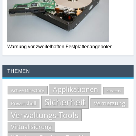
Warnung vor zweifelhaften Festplattenangeboten
THEMEN
Applikationen
Active Directory
Kurztests
Sicherheit
Vernetzung
Powershell
Verwaltungs-Tools
Virtualisierung