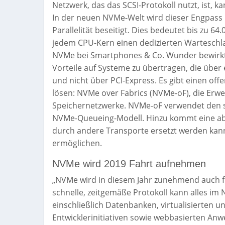
Netzwerk, das das SCSI-Protokoll nutzt, ist, 
In der neuen NVMe-Welt wird dieser Engpass 
Parallelität beseitigt. Dies bedeutet bis zu 
jedem CPU-Kern einen dedizierten Warteschl
NVMe bei Smartphones & Co. Wunder bewirkt h
Vorteile auf Systeme zu übertragen, die über
und nicht über PCI-Express. Es gibt einen of
lösen: NVMe over Fabrics (NVMe-oF), die Erw
Speichernetzwerke. NVMe-oF verwendet den s
NVMe-Queueing-Modell. Hinzu kommt eine abst
durch andere Transporte ersetzt werden kann
ermöglichen.
NVMe wird 2019 Fahrt aufnehmen
„NVMe wird in diesem Jahr zunehmend auch f
schnelle, zeitgemäße Protokoll kann alles i
einschließlich Datenbanken, virtualisierten 
Entwicklerinitiativen sowie webbasierten An