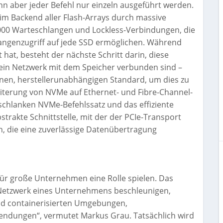
kann aber jeder Befehl nur einzeln ausgeführt werden.
im Backend aller Flash-Arrays durch massive
64.000 Warteschlangen und Lockless-Verbindungen, die
angenzugriff auf jede SSD ermöglichen. Während
at, besteht der nächste Schritt darin, diese
 ein Netzwerk mit dem Speicher verbunden sind –
fenen, herstellerunabhängigen Standard, um dies zu
eiterung von NVMe auf Ethernet- und Fibre-Channel-
chlanken NVMe-Befehlssatz und das effiziente
rakte Schnittstelle, mit der der PCIe-Transport
, die eine zuverlässige Datenübertragung
ür große Unternehmen eine Rolle spielen. Das
m Netzwerk eines Unternehmens beschleunigen,
und containerisierten Umgebungen,
wendungen“, vermutet Markus Grau. Tatsächlich wird