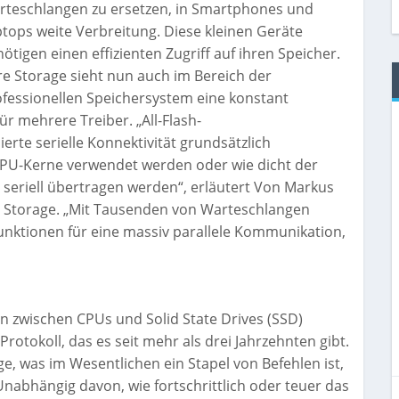
rteschlangen zu ersetzen, in Smartphones und
tops weite Verbreitung. Diese kleinen Geräte
ötigen einen effizienten Zugriff auf ihren Speicher.
e Storage sieht nun auch im Bereich der
fessionellen Speichersystem eine konstant
 mehrere Treiber. „All-Flash-
erte serielle Konnektivität grundsätzlich
CPU-Kerne verwendet werden oder wie dicht der
n seriell übertragen werden“, erläutert Von Markus
re Storage. „Mit Tausenden von Warteschlangen
nktionen für eine massiv parallele Kommunikation,
n zwischen CPUs und Solid State Drives (SSD)
rotokoll, das es seit mehr als drei Jahrzehnten gibt.
ge, was im Wesentlichen ein Stapel von Befehlen ist,
nabhängig davon, wie fortschrittlich oder teuer das