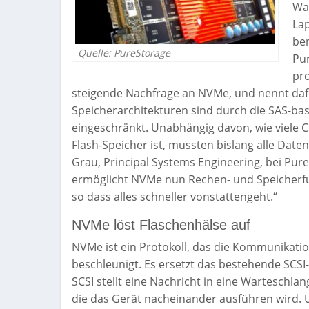
Wa
Lap
ben
Quelle: PureStorage
Pur
pro
steigende Nachfrage an NVMe, und nennt dafür
Speicherarchitekturen sind durch die SAS-basi
eingeschränkt. Unabhängig davon, wie viele 
Flash-Speicher ist, mussten bislang alle Date
Grau, Principal Systems Engineering, bei Pu
ermöglicht NVMe nun Rechen- und Speicherfu
so dass alles schneller vonstattengeht.“
NVMe löst Flaschenhälse auf
NVMe ist ein Protokoll, das die Kommunikatio
beschleunigt. Es ersetzt das bestehende SCSI-P
SCSI stellt eine Nachricht in eine Warteschlan
die das Gerät nacheinander ausführen wird. U