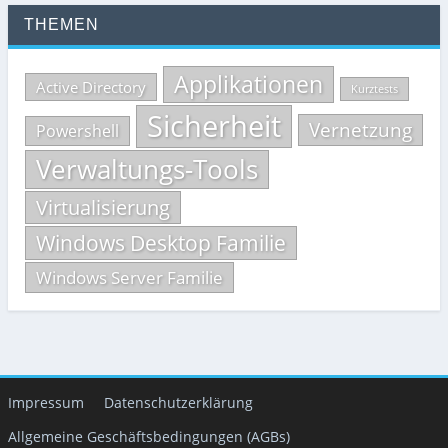
THEMEN
Applikationen
Active Directory
Kurztests
Sicherheit
Vernetzung
Powershell
Verwaltungs-Tools
Virtualisierung
Windows Desktop Familie
Windows Server Familie
Impressum
Datenschutzerklärung
Allgemeine Geschäftsbedingungen (AGBs)