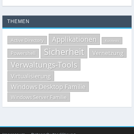
THEMEN
Applikationen
Active Directory
Kurztests
Sicherheit
Vernetzung
Powershell
Verwaltungs-Tools
Virtualisierung
Windows Desktop Familie
Windows Server Familie