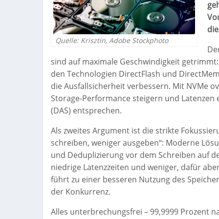
geh
Vor
die
Quelle: Krisztin, Adobe Stockphoto
Der
sind auf maximale Geschwindigkeit getrimm
den Technologien DirectFlash und DirectMem
die Ausfallsicherheit verbessern. Mit NVMe 
Storage-Performance steigern und Latenzen e
(DAS) entsprechen.
Als zweites Argument ist die strikte Fokussie
schreiben, weniger ausgeben“: Moderne Lösu
und Deduplizierung vor dem Schreiben auf de
niedrige Latenzzeiten und weniger, dafür abe
führt zu einer besseren Nutzung des Speichers
der Konkurrenz.
Alles unterbrechungsfrei – 99,9999 Prozent na