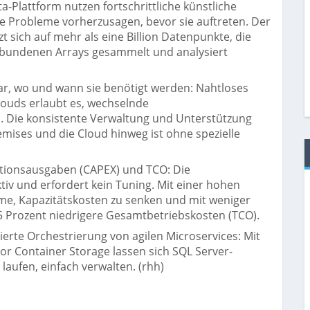
-Plattform nutzen fortschrittliche künstliche
elle Probleme vorherzusagen, bevor sie auftreten. Der
 sich auf mehr als eine Billion Datenpunkte, die
erbundenen Arrays gesammelt und analysiert
r, wo und wann sie benötigt werden: Nahtloses
ouds erlaubt es, wechselnde
. Die konsistente Verwaltung und Unterstützung
ises und die Cloud hinweg ist ohne spezielle
titionsausgaben (CAPEX) und TCO: Die
tiv und erfordert kein Tuning. Mit einer hohen
e, Kapazitätskosten zu senken und mit weniger
45 Prozent niedrigere Gesamtbetriebskosten (TCO).
ierte Orchestrierung von agilen Microservices: Mit
or Container Storage lassen sich SQL Server-
laufen, einfach verwalten. (rhh)