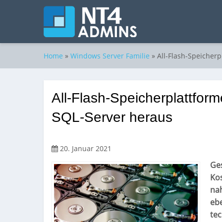
Home
»
Windows Server Familie
»
All-Flash-Speicher
All-Flash-Speicherplattfor
SQL-Server heraus
20. Januar 2021
Ges
Kos
nah
eb
te