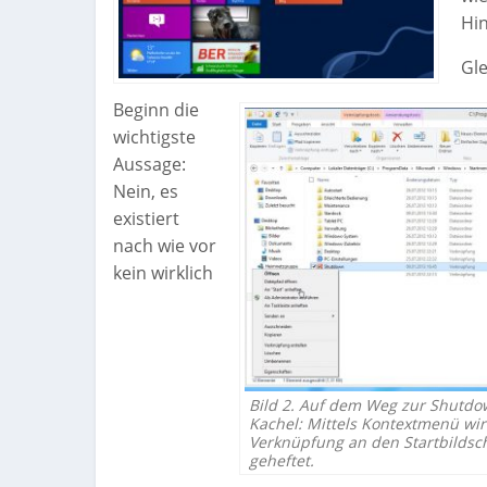
Hin
Gle
Beginn die
wichtigste
Aussage:
Nein, es
existiert
nach wie vor
kein wirklich
Bild 2. Auf dem Weg zur Shutdo
Kachel: Mittels Kontextmenü wir
Verknüpfung an den Startbildsc
geheftet.