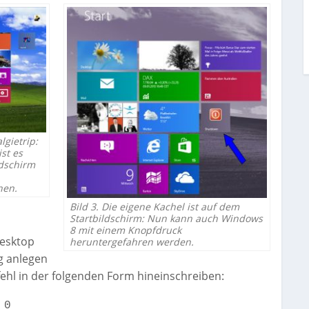
lgietrip:
ist es
ldschirm
hen.
Bild 3. Die eigene Kachel ist auf dem
Startbildschirm: Nun kann auch Windows
8 mit einem Knopfdruck
esktop
heruntergefahren werden.
g anlegen
l in der folgenden Form hineinschreiben:
 0