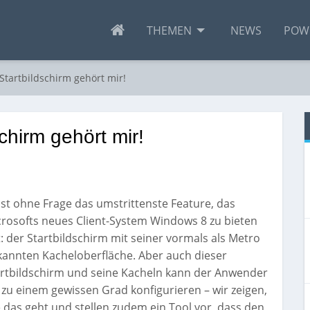
THEMEN
NEWS
POW
tartbildschirm gehört mir!
chirm gehört mir!
ist ohne Frage das umstrittenste Feature, das
rosofts neues Client-System Windows 8 zu bieten
: der Startbildschirm mit seiner vormals als Metro
annten Kacheloberfläche. Aber auch dieser
artbildschirm und seine Kacheln kann der Anwender
 zu einem gewissen Grad konfigurieren – wir zeigen,
 das geht und stellen zudem ein Tool vor, dass den