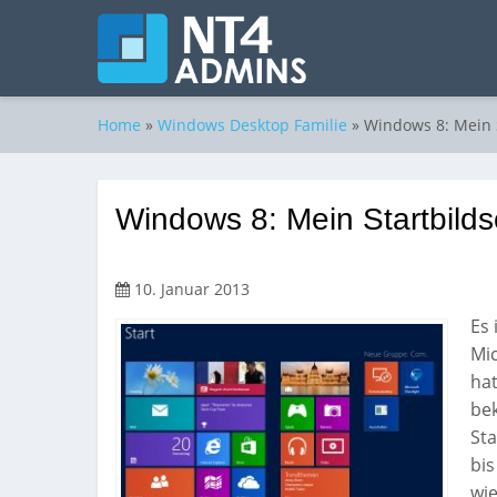
Home
»
Windows Desktop Familie
»
Windows 8: Mein S
Windows 8: Mein Startbilds
10. Januar 2013
Es 
Mic
hat
bek
St
bis
wie