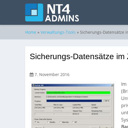
Home
»
Verwaltungs-Tools
»
Sicherungs-Datensätze im
Sicherungs-Datensätze im 
7. November 2016
Im
(Br
Unt
pri
un
Sys
Ba