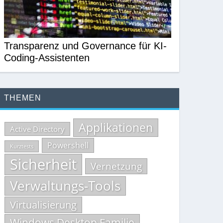
Transparenz und Governance für KI-
Coding-Assistenten
THEMEN
Applikationen
Active Directory
Powershell
Kurztests
Sicherheit
Vernetzung
Verwaltungs-Tools
Virtualisierung
Windows Desktop Familie