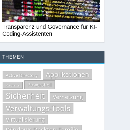
Transparenz und Governance für KI-
Coding-Assistenten
THEMEN
Applikationen
Active Directory
Powershell
Kurztests
Sicherheit
Vernetzung
Verwaltungs-Tools
Virtualisierung
Windows Desktop Familie