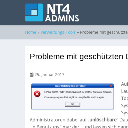
Home
»
Verwaltungs-Tools
»
Probleme mit geschützte
Probleme mit geschützten 
25. Januar 2017
Au
La
Too
Sy
Sys
Administratoren dabei auf „
unlöschbare
“ Dat
„in Benutzung“ markiert, und lassen sich dann