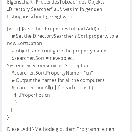
Eigenschaft „PropertiesToLoad“ des Objekts
„Directory Searcher“ auf, was im folgenden
Listingausschnitt gezeigt wird:
[Void] $searcher.PropertiesToLoad.Add("cn")
# Set the DirectorySearcher’s Sort property to a
new SortOption
# object, and configure the property name.
$searcher.Sort = new-object
System.DirectoryServices.SortOption
$searcher.Sort.PropertyName = "cn"
# Output the names for all the computers.
$searcher.FindAll() | foreach-object {
$_.Properties.cn
}
}
}
Diese „Add“-Methode gibt dem Programm einen