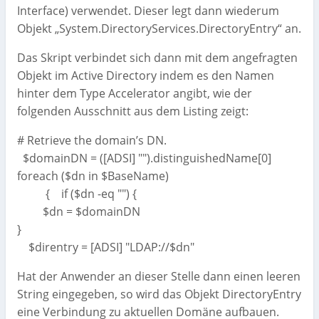
Interface) verwendet. Dieser legt dann wiederum
Objekt „System.DirectoryServices.DirectoryEntry“ an.
Das Skript verbindet sich dann mit dem angefragten
Objekt im Active Directory indem es den Namen
hinter dem Type Accelerator angibt, wie der
folgenden Ausschnitt aus dem Listing zeigt:
# Retrieve the domain’s DN.
$domainDN = ([ADSI] "").distinguishedName[0]
foreach ($dn in $BaseName)
{ if ($dn -eq "") {
$dn = $domainDN
}
$direntry = [ADSI] "LDAP://$dn"
Hat der Anwender an dieser Stelle dann einen leeren
String eingegeben, so wird das Objekt DirectoryEntry
eine Verbindung zu aktuellen Domäne aufbauen.