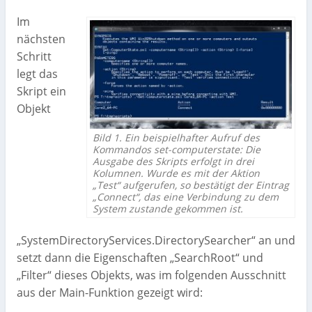
Im
nächsten
Schritt
legt das
Skript ein
Objekt
Bild 1. Ein beispielhafter Aufruf des
Kommandos set-computerstate: Die
Ausgabe des Skripts erfolgt in drei
Kolumnen. Wurde es mit der Aktion
„Test“ aufgerufen, so bestätigt der Eintrag
„Connect“, das eine Verbindung zu dem
System zustande gekommen ist.
„SystemDirectoryServices.DirectorySearcher“ an und
setzt dann die Eigenschaften „SearchRoot“ und
„Filter“ dieses Objekts, was im folgenden Ausschnitt
aus der Main-Funktion gezeigt wird: