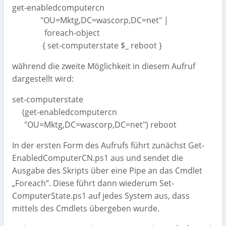
get-enabledcomputercn
"OU=Mktg,DC=wascorp,DC=net" |
foreach-object
{ set-computerstate $_ reboot }
während die zweite Möglichkeit in diesem Aufruf
dargestellt wird:
set-computerstate
(get-enabledcomputercn
"OU=Mktg,DC=wascorp,DC=net") reboot
In der ersten Form des Aufrufs führt zunächst Get-
EnabledComputerCN.ps1 aus und sendet die
Ausgabe des Skripts über eine Pipe an das Cmdlet
„Foreach“. Diese führt dann wiederum Set-
ComputerState.ps1 auf jedes System aus, dass
mittels des Cmdlets übergeben wurde.