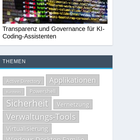
Transparenz und Governance für KI-
Coding-Assistenten
THEMEN
Applikationen
Active Directory
Powershell
Kurztests
Sicherheit
Vernetzung
Verwaltungs-Tools
Virtualisierung
Windows Desktop Familie