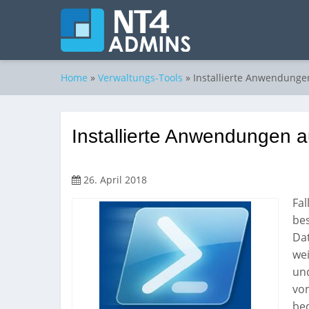
Home
»
Verwaltungs-Tools
»
Installierte Anwendungen
Installierte Anwendungen au
26. April 2018
Fal
be
Dat
we
und
vo
be