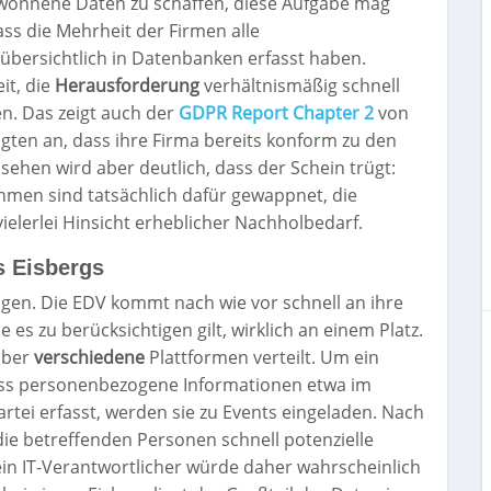
wonnene Daten zu schaffen, diese Aufgabe mag
ass die Mehrheit der Firmen alle
bersichtlich in Datenbanken erfasst haben.
it, die
Herausforderung
verhältnismäßig schnell
. Das zeigt auch der
GDPR Report Chapter 2
von
gten an, dass ihre Firma bereits konform zu den
sehen wird aber deutlich, dass der Schein trügt:
men sind tatsächlich dafür gewappnet, die
vielerlei Hinsicht erheblicher Nachholbedarf.
s Eisbergs
lagen. Die EDV kommt nach wie vor schnell an ihre
 es zu berücksichtigen gilt, wirklich an einem Platz.
 über
verschiedene
Plattformen verteilt. Um ein
 dass personenbezogene Informationen etwa im
rtei erfasst, werden sie zu Events eingeladen. Nach
die betreffenden Personen schnell potenzielle
ein IT-Verantwortlicher würde daher wahrscheinlich