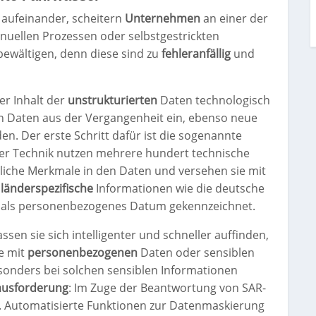
 aufeinander, scheitern
Unternehmen
an einer der
uellen Prozessen oder selbstgestrickten
ewältigen, denn diese sind zu
fehleranfällig
und
r Inhalt der
unstrukturierten
Daten technologisch
den Daten aus der Vergangenheit ein, ebenso neue
n. Der erste Schritt dafür ist die sogenannte
ser Technik nutzen mehrere hundert technische
tliche Merkmale in den Daten und versehen sie mit
n
länderspezifische
Informationen wie die deutsche
 als personenbezogenes Datum gekennzeichnet.
ssen sie sich intelligenter und schneller auffinden,
te mit
personenbezogenen
Daten oder sensiblen
esonders bei solchen sensiblen Informationen
ausforderung
: Im Zuge der Beantwortung von SAR-
n. Automatisierte Funktionen zur Datenmaskierung