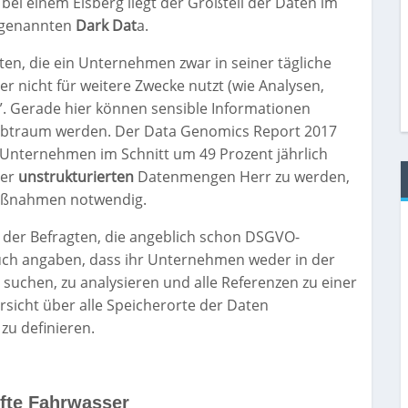
 bei einem Eisberg liegt der Großteil der Daten im
sogenannten
Dark Dat
a.
ten, die ein Unternehmen zwar in seiner tägliche
er nicht für weitere Zwecke nutzt (wie Analysen,
. Gerade hier können sensible Informationen
-Albtraum werden. Der Data Genomics Report 2017
m Unternehmen im Schnitt um 49 Prozent jährlich
der
unstrukturierten
Datenmengen Herr zu werden,
Maßnahmen notwendig.
der Befragten, die angeblich schon DSGVO-
uch angaben, dass ihr Unternehmen weder in der
 suchen, zu analysieren und alle Referenzen zu einer
rsicht über alle Speicherorte der Daten
zu definieren.
nfte Fahrwasser