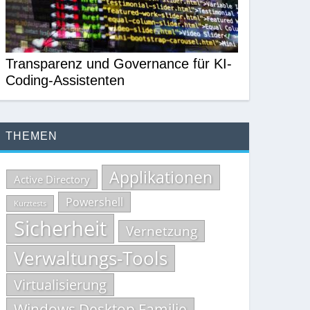
Transparenz und Governance für KI-
Coding-Assistenten
THEMEN
Applikationen
Active Directory
Powershell
Kurztests
Sicherheit
Vernetzung
Verwaltungs-Tools
Virtualisierung
Windows Desktop Familie