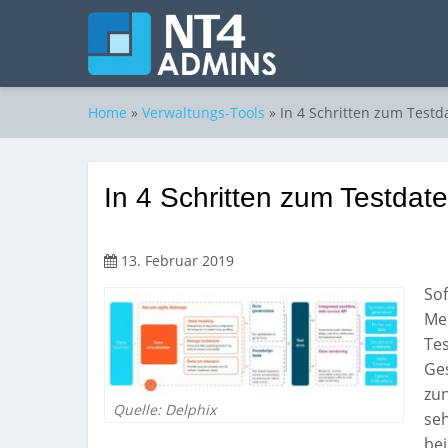
Home
»
Verwaltungs-Tools
»
In 4 Schritten zum Tes
In 4 Schritten zum Testd
13. Februar 2019
So
Men
Tes
Ges
zun
Quelle: Delphix
seh
be