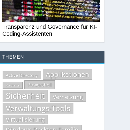
Transparenz und Governance für KI-
Coding-Assistenten
THEMEN
Applikationen
Active Directory
Powershell
Kurztests
Sicherheit
Vernetzung
Verwaltungs-Tools
Virtualisierung
Windows Desktop Familie