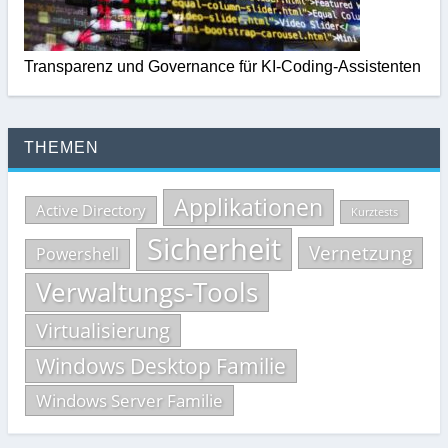
Transparenz und Governance für KI-Coding-Assistenten
THEMEN
Applikationen
Active Directory
Kurztests
Sicherheit
Vernetzung
Powershell
Verwaltungs-Tools
Virtualisierung
Windows Desktop Familie
Windows Server Familie