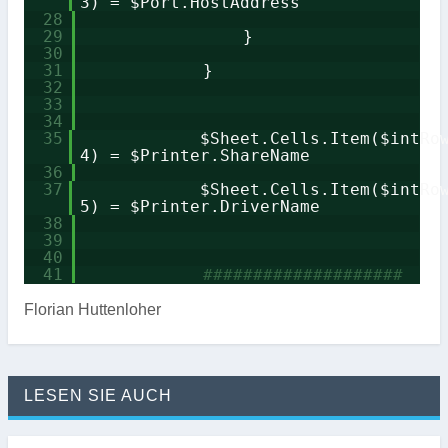
3) = $Port.HostAddress
28
29
}
30
31
}
32
33
34
35
$Sheet.Cells.Item($intRo
4) = $Printer.ShareName
36
37
$Sheet.Cells.Item($intRo
5) = $Printer.DriverName
38
39
40
41
####################
Florian Huttenloher
LESEN SIE AUCH