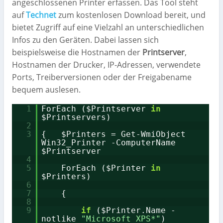
angeschlossenen Printer erfassen. Das Tool steht
auf
Technet
zum kostenlosen Download bereit, und
bietet Zugriff auf eine Vielzahl an unterschiedlichen
Infos zu den Geräten. Dabei lassen sich
beispielsweise die Hostnamen der
Printserver
,
Hostnamen der Drucker, IP-Adressen, verwendete
Ports, Treiberversionen oder der Freigabename
bequem auslesen.
1
ForEach ($Printserver
in
$Printservers)
2
3
{ $Printers = Get-WmiObject
Win32_Printer -ComputerName
$Printserver
4
5
ForEach ($Printer
in
$Printers)
6
7
{
8
9
if
($Printer.Name -
notlike
"Microsoft XPS*"
)