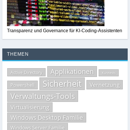
Transparenz und Governance für KI-Coding-Assistenten
THEMEN
Applikationen
Active Directory
Kurztests
Sicherheit
Vernetzung
Powershell
Verwaltungs-Tools
Virtualisierung
Windows Desktop Familie
Windows Server Familie