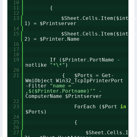
10
11
{
12
13
$Sheet.Cells.Item($intRo
1) = $Printserver
14
15
$Sheet.Cells.Item($intRo
2) = $Printer.Name
16
17
18
19
If ($Printer.PortName -
notlike
"*\*"
)
20
21
{ $Ports = Get-
WmiObject Win32_TcpIpPrinterPort
-Filter
"name =
‚$($Printer.Portname)’"
-
ComputerName $Printserver
22
23
ForEach ($Port
in
$Ports)
24
25
{
26
27
$Sheet.Cells.Ite