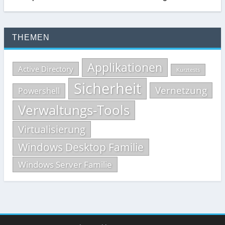
THEMEN
Applikationen
Active Directory
Kurztests
Sicherheit
Vernetzung
Powershell
Verwaltungs-Tools
Virtualisierung
Windows Desktop Familie
Windows Server Familie