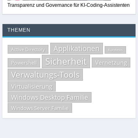
Transparenz und Governance für KI-Coding-Assistenten
THEMEN
Applikationen
Active Directory
Kurztests
Sicherheit
Vernetzung
Powershell
Verwaltungs-Tools
Virtualisierung
Windows Desktop Familie
Windows Server Familie