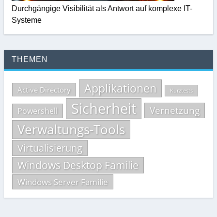
Durchgängige Visibilität als Antwort auf komplexe IT-
Systeme
THEMEN
Applikationen
Active Directory
Kurztests
Sicherheit
Vernetzung
Powershell
Verwaltungs-Tools
Virtualisierung
Windows Desktop Familie
Windows Server Familie