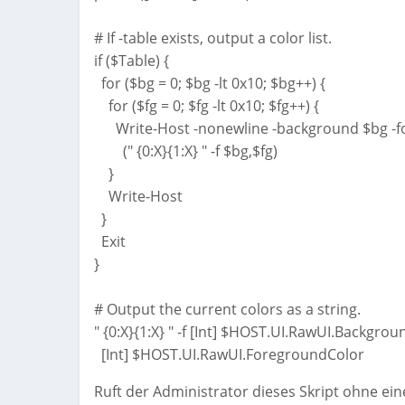
# If -table exists, output a color list.
if ($Table) {
for ($bg = 0; $bg -lt 0x10; $bg++) {
for ($fg = 0; $fg -lt 0x10; $fg++) {
Write-Host -nonewline -background $bg -fo
(" {0:X}{1:X} " -f $bg,$fg)
}
Write-Host
}
Exit
}
# Output the current colors as a string.
" {0:X}{1:X} " -f [Int] $HOST.UI.RawUI.Backgrou
[Int] $HOST.UI.RawUI.ForegroundColor
Ruft der Administrator dieses Skript ohne ei