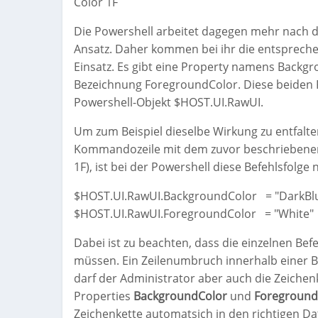
Color 1F
Die Powershell arbeitet dagegen mehr nach 
Ansatz. Daher kommen bei ihr die entsprech
Einsatz. Es gibt eine Property namens Backg
Bezeichnung ForegroundColor. Diese beiden
Powershell-Objekt $HOST.UI.RawUI.
Um zum Beispiel dieselbe Wirkung zu entfalten
Kommandozeile mit dem zuvor beschriebenen B
1F), ist bei der Powershell diese Befehlsfolge n
$HOST.UI.RawUI.BackgroundColor = "DarkBl
$HOST.UI.RawUI.ForegroundColor = "White"
Dabei ist zu beachten, dass die einzelnen Be
müssen. Ein Zeilenumbruch innerhalb einer Bef
darf der Administrator aber auch die Zeiche
Properties
BackgroundColor
und
Foreground
Zeichenkette automatsich in den richtigen D