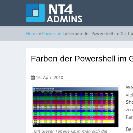
Home
»
Powershell
»
Farben der Powershell im Griff 
Farben der Powershell im G
16. April 2010
Wer
vie
Sh
zu 
Far
Be
Mit dieser Tabelle kann man sich die