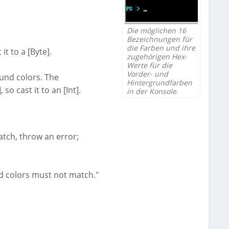
Die möglichen 16
Bezeichnungen für
die Farben und ihre
it to a [Byte].
zugehörigen Hex-
Werte für die
Vorder- und
ound colors. The
Hintergrundfarben
o cast it to an [Int].
in der Konsole.
tch, throw an error;
 colors must not match."