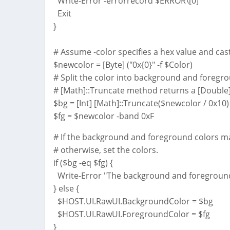
Write-Error -errorrecord $ERROR\[0]
Exit
}
# Assume -color specifies a hex value and cast 
$newcolor = [Byte] ("0x{0}" -f $Color)
# Split the color into background and foregr
# [Math]::Truncate method returns a [Double], s
$bg = [Int] [Math]::Truncate($newcolor / 0x10)
$fg = $newcolor -band 0xF
# If the background and foreground colors ma
# otherwise, set the colors.
if ($bg -eq $fg) {
Write-Error "The background and foreground
} else {
$HOST.UI.RawUI.BackgroundColor = $bg
$HOST.UI.RawUI.ForegroundColor = $fg
}