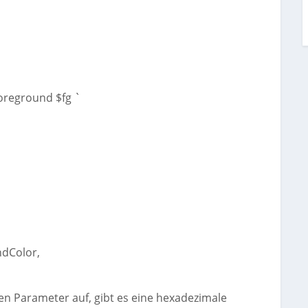
reground $fg `
ndColor,
nen Parameter auf, gibt es eine hexadezimale