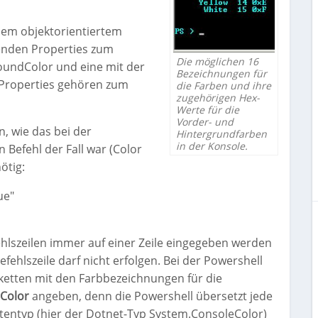
dem objektorientiertem
enden Properties zum
Die möglichen 16
roundColor und eine mit der
Bezeichnungen für
 Properties gehören zum
die Farben und ihre
zugehörigen Hex-
Werte für die
Vorder- und
, wie das bei der
Hintergrundfarben
in der Konsole.
efehl der Fall war (Color
ötig:
ue"
fehlszeilen immer auf einer Zeile eingegeben werden
ehlszeile darf nicht erfolgen. Bei der Powershell
nketten mit den Farbbezeichnungen für die
Color
angeben, denn die Powershell übersetzt jede
atentyp (hier der Dotnet-Typ System.ConsoleColor)