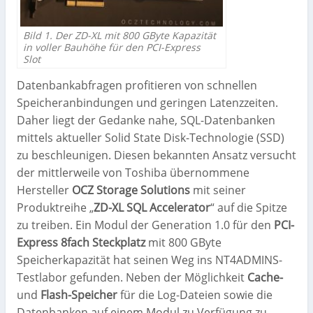
Bild 1. Der ZD-XL mit 800 GByte Kapazität
in voller Bauhöhe für den PCI-Express
Slot
Datenbankabfragen profitieren von schnellen
Speicheranbindungen und geringen Latenzzeiten.
Daher liegt der Gedanke nahe, SQL-Datenbanken
mittels aktueller Solid State Disk-Technologie (SSD)
zu beschleunigen. Diesen bekannten Ansatz versucht
der mittlerweile von Toshiba übernommene
Hersteller
OCZ Storage Solutions
mit seiner
Produktreihe „
ZD-XL SQL Accelerator
“ auf die Spitze
zu treiben. Ein Modul der Generation 1.0 für den
PCI-
Express 8fach Steckplatz
mit 800 GByte
Speicherkapazität hat seinen Weg ins NT4ADMINS-
Testlabor gefunden. Neben der Möglichkeit
Cache-
und
Flash-Speicher
für die Log-Dateien sowie die
Datenbanken auf einem Modul zu Verfügung zu