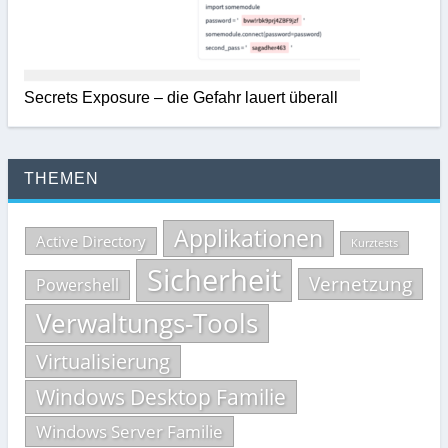
Secrets Exposure – die Gefahr lauert überall
THEMEN
Applikationen
Active Directory
Kurztests
Sicherheit
Vernetzung
Powershell
Verwaltungs-Tools
Virtualisierung
Windows Desktop Familie
Windows Server Familie