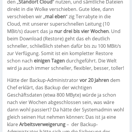
den „
Standort Cloud
“ nutzen, und sämtliche Dateien
direkt in die Wolke verschieben. Gute Idee, dann
verschieben wir „
mal eben
“ zig Terrabyte in die
Cloud, mit unserer superschnellen Leitung (10
MBit/s) dauert das ja
nur drei bis vier Wochen
. Und
beim Download (Restore) geht das eh deutlich
schneller, schließlich stehen dafür bis zu 100 MBit/s
zur Verfügung. Somit ist ein kompletter Restore
schon nach
einigen Tagen
durchgeführt. Die Welt
wird ja auch immer schneller, flexibler, besser, toller!
Hätte der Backup-Administrator
vor 20 Jahren
dem
Chef erklärt, das Backup der wichtigen
Geschäftsdaten (etwa 800 MByte) würde ja schon
nach vier Wochen abgeschlossen sein, was wäre
dann wohl passiert? Da hätte der Systemadmin wohl
gleich seinen Hut nehmen können: Das ist ja eine
klare
Arbeitsverweigerung
–
der Backup-
Administrator hätte sich um die Sicherung der