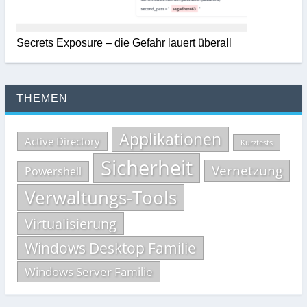
Secrets Exposure – die Gefahr lauert überall
THEMEN
Applikationen
Active Directory
Kurztests
Sicherheit
Vernetzung
Powershell
Verwaltungs-Tools
Virtualisierung
Windows Desktop Familie
Windows Server Familie