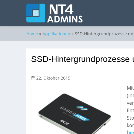
Home
»
Applikationen
»
SSD-Hintergrundprozesse unt
SSD-Hintergrundprozesse u
22. Oktober 2015
Mit
(i
ver
En
Sto
ko
ber