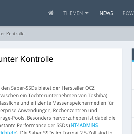
THEMEN
NEWS
POW
er Kontrolle
nter Kontrolle
 den Saber-SSDs bietet der Hersteller OCZ
nzwischen ein Tochterunternehmen von Toshiba)
lässliche und effiziente Massenspeichermedien für
terprise-Anwendungen, Rechenzentren und
rage-Pools. Besonders hervorzuheben ist dabei die
nstante Performance der SSDs (
NT4ADMINS
ichtete
). Die Saber SSDs im Format 2,5-Zoll sind in