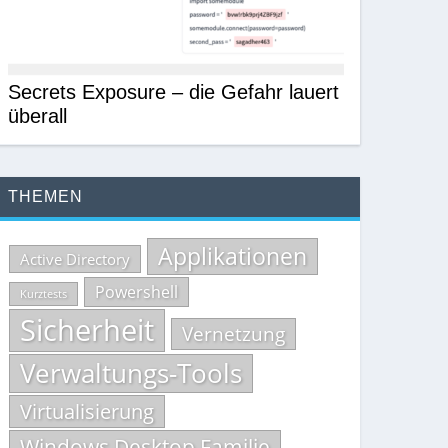
Secrets Exposure – die Gefahr lauert
überall
THEMEN
Applikationen
Active Directory
Powershell
Kurztests
Sicherheit
Vernetzung
Verwaltungs-Tools
Virtualisierung
Windows Desktop Familie