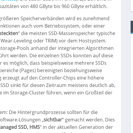
azitäten von 480 GByte bis 960 GByte erhältlich.
 größeren Speicherverbänden wird es zunehmend
-Funktionen auch vom Betriebssystem, oder einer
steckten
“ die meisten SSD-Massenspeicher typische
 Wear-Leveling oder TRIM) vor dem Hostsystem.
Storage-Pools anhand der integrierten Algorithmen
hrt werden. Die einzelnen SSDs konnten auf diese
 es möglich, dass beispielsweise mehrere SSDs
rbereiche (Pages) bereinigten beziehungsweise
g erzeugt auf den Controller-Chips eine höhere
SD sinkt für diesen Zeitraum meistens deutlich ab,
 im Storage-Cluster führen, wenn ein Großteil der
em: Die Hintergrundprozesse sollten für die
oftware-Lösungen „
sichtbar
“ gemacht werden. Dies
Managed SSD, HMS
“ in der aktuellen Generation der