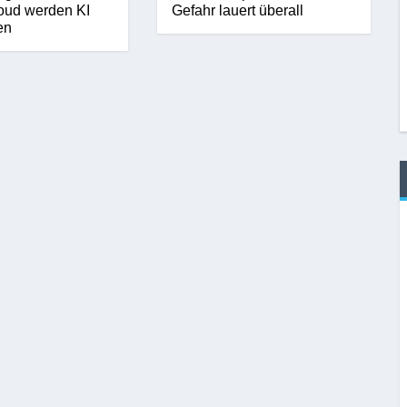
oud werden KI
Gefahr lauert überall
en