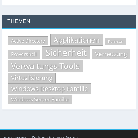
THEMEN
Applikationen
Active Directory
Kurztests
Sicherheit
Vernetzung
Powershell
Verwaltungs-Tools
Virtualisierung
Windows Desktop Familie
Windows Server Familie
Impressum
Datenschutzerklärung