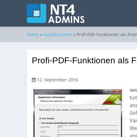
Home
»
Applikationen
»
Profi-PDF-Funktionen als Fre
Profi-PDF-Funktionen als 
12. September 2016
wer
tum
anz
Sof
Var
We
an