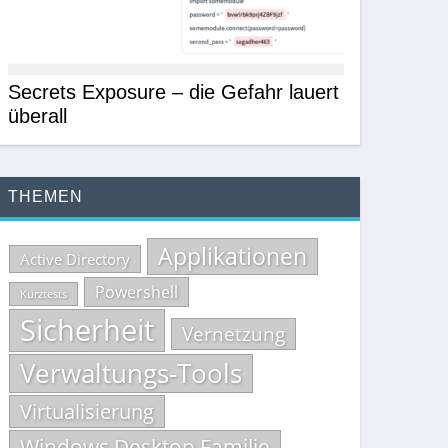
Secrets Exposure – die Gefahr lauert
überall
THEMEN
Applikationen
Active Directory
Powershell
Kurztests
Sicherheit
Vernetzung
Verwaltungs-Tools
Virtualisierung
Windows Desktop Familie