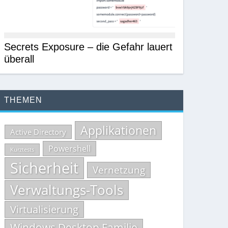
Secrets Exposure – die Gefahr lauert
überall
THEMEN
Applikationen
Active Directory
Powershell
Kurztests
Sicherheit
Vernetzung
Verwaltungs-Tools
Virtualisierung
Windows Desktop Familie