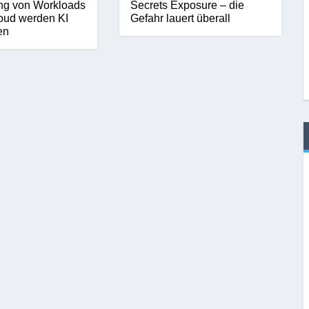
ng von Workloads
Secrets Exposure – die
oud werden KI
Gefahr lauert überall
en