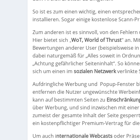
So ist es zum einen wichtig, einen entsprec
installieren. Sogar einige kostenlose Scann-
Zum anderen ist es sinnvoll, von den Fehlern
Hier bietet sich
WoT, World of Thrust
" an. M
„
Bewertungen anderer User (beispielsweise in 
dabei naturgemäß für „Alles soweit in Ordnung
„Achtung gefährlicher Seiteninhalt“. So kön
sich um einen im
sozialen Netzwerk
verlinkte 
Aufdringliche Werbung und
Popup-Fenster bl
entfernen die Nutzer ungewünschte Werbeinfo
kann auf bestimmten Seiten zu
Einschränkun
über Werbung, und sind inzwischen mit eine
zumeist der gesamte Inhalt der Seite gesperr
ein kostenpflichtiger Premium-Vertrag für die
Um auch i
nternationale Webcasts
oder Präsen