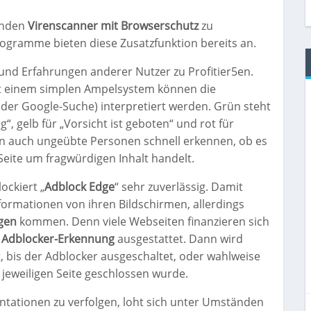
henden
Virenscanner mit Browserschutz
zu
Programme bieten diese Zusatzfunktion bereits an.
 und Erfahrungen anderer Nutzer zu Profitier5en.
it einem simplen Ampelsystem können die
der Google-Suche) interpretiert werden. Grün steht
“, gelb für „Vorsicht ist geboten“ und rot für
nen auch ungeübte Personen schnell erkennen, ob es
Seite um fragwürdigen Inhalt handelt.
ockiert „
Adblock Edge
“ sehr zuverlässig. Damit
rmationen von ihren Bildschirmen, allerdings
gen
kommen. Denn viele Webseiten finanzieren sich
r
Adblocker-Erkennung
ausgestattet. Dann wird
t, bis der Adblocker ausgeschaltet, oder wahlweise
 jeweiligen Seite geschlossen wurde.
tationen zu verfolgen, loht sich unter Umständen