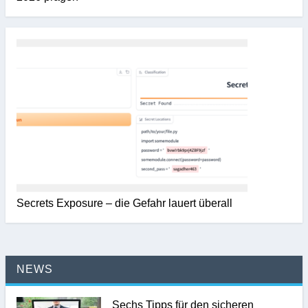
Secrets Exposure – die Gefahr lauert überall
NEWS
Sechs Tipps für den sicheren