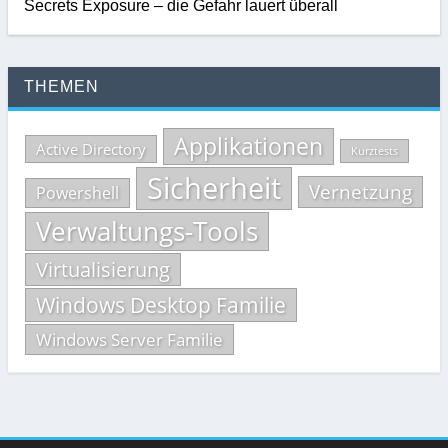
Secrets Exposure – die Gefahr lauert überall
THEMEN
Applikationen
Active Directory
Kurztests
Sicherheit
Vernetzung
Powershell
Verwaltungs-Tools
Virtualisierung
Windows Desktop Familie
Windows Server Familie