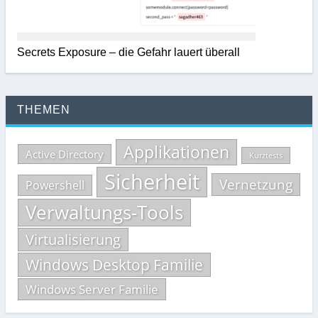
Secrets Exposure – die Gefahr lauert überall
THEMEN
Applikationen
Active Directory
Kurztests
Sicherheit
Vernetzung
Powershell
Verwaltungs-Tools
Virtualisierung
Windows Desktop Familie
Windows Server Familie