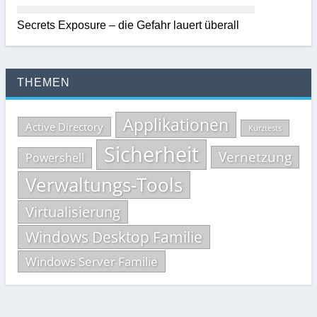
Secrets Exposure – die Gefahr lauert überall
THEMEN
Applikationen
Active Directory
Kurztests
Sicherheit
Vernetzung
Powershell
Verwaltungs-Tools
Virtualisierung
Windows Desktop Familie
Windows Server Familie