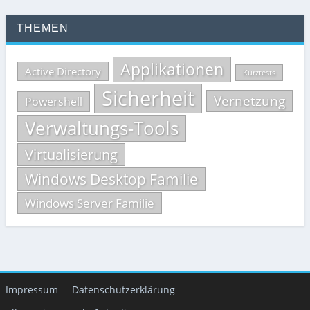
THEMEN
Applikationen
Active Directory
Kurztests
Sicherheit
Vernetzung
Powershell
Verwaltungs-Tools
Virtualisierung
Windows Desktop Familie
Windows Server Familie
Impressum
Datenschutzerklärung