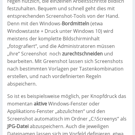
regen nützlich, die einzelnen Arbeitsschritte bildlich
festzuhalten. Bequem und schnell geht dies mit
entsprechenden Screenshot-Tools von der Hand.
Denn mit den Windows-
Bordmitteln
(etwa
Windowstaste + Druck unter Windows 10) wird
meistens der komplette Bildschirminhalt
„fotografiert“, und die Administratoren müssen
„ihre“ Screenshot
noch
zurechtschneiden
und
bearbeiten. Mit Greenshot lassen sich Screenshots
nach bestimmten Vorlagen per Tastenkombination
erstellen, und nach vordefinierten Regeln
abspeichern.
So ist es beispielsweise möglich, per Knopfdruck das
momentan
aktive
Windows-Fenster oder
Applikations-Fenster „abzulichten“ und den
Screenshot automatisch im Ordner „C:\Screenys“ als
JPG-Datei
abzuspeichern. Auch die jeweiligen
Dateinamen lassen sich im Vorfeld definieren, etwa