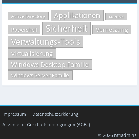
Applikationen
Active Directory
Kurztests
Sicherheit
Vernetzung
Powershell
Verwaltungs-Tools
Virtualisierung
Windows Desktop Familie
Windows Server Familie
Impressum
Datenschutzerklärung
Allgemeine Geschäftsbedingungen (AGBs)
© 2026 nt4admins