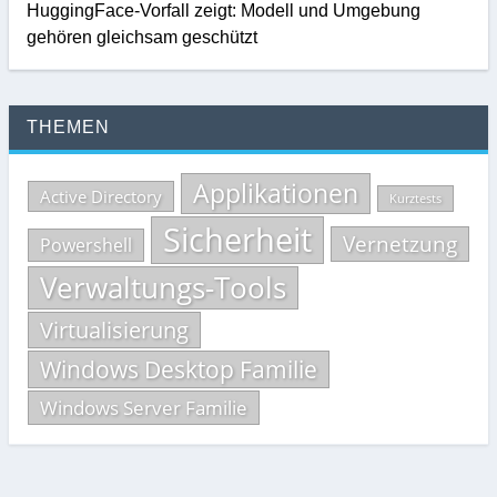
HuggingFace-Vorfall zeigt: Modell und Umgebung
gehören gleichsam geschützt
THEMEN
Applikationen
Active Directory
Kurztests
Sicherheit
Vernetzung
Powershell
Verwaltungs-Tools
Virtualisierung
Windows Desktop Familie
Windows Server Familie