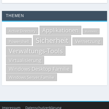
THEMEN
Applikationen
Active Directory
Kurztests
Sicherheit
Vernetzung
Powershell
Verwaltungs-Tools
Virtualisierung
Windows Desktop Familie
Windows Server Familie
Impressum
Datenschutzerklärung