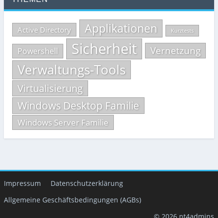
Applikationen
Active Directory
Kurztests
Sicherheit
Vernetzung
Powershell
Verwaltungs-Tools
Virtualisierung
Windows Desktop Familie
Windows Server Familie
Impressum
Datenschutzerklärung
Allgemeine Geschäftsbedingungen (AGBs)
© 2026 nt4admins