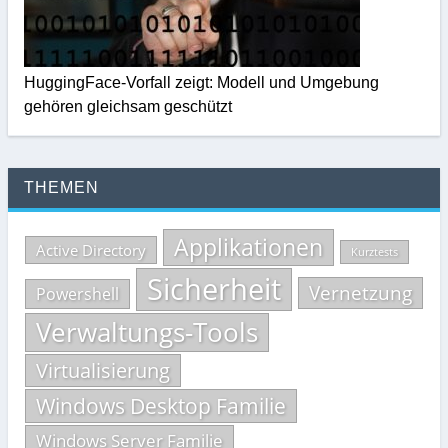
HuggingFace-Vorfall zeigt: Modell und Umgebung
gehören gleichsam geschützt
THEMEN
Applikationen
Active Directory
Kurztests
Sicherheit
Vernetzung
Powershell
Verwaltungs-Tools
Virtualisierung
Windows Desktop Familie
Windows Server Familie