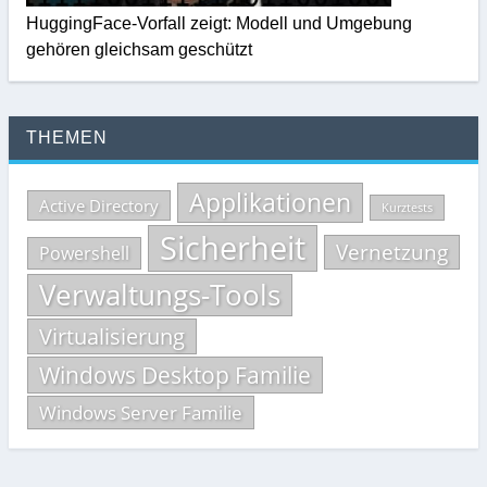
HuggingFace-Vorfall zeigt: Modell und Umgebung
gehören gleichsam geschützt
THEMEN
Applikationen
Active Directory
Kurztests
Sicherheit
Vernetzung
Powershell
Verwaltungs-Tools
Virtualisierung
Windows Desktop Familie
Windows Server Familie