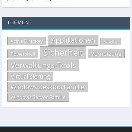
THEMEN
Applikationen
Active Directory
Kurztests
Sicherheit
Vernetzung
Powershell
Verwaltungs-Tools
Virtualisierung
Windows Desktop Familie
Windows Server Familie