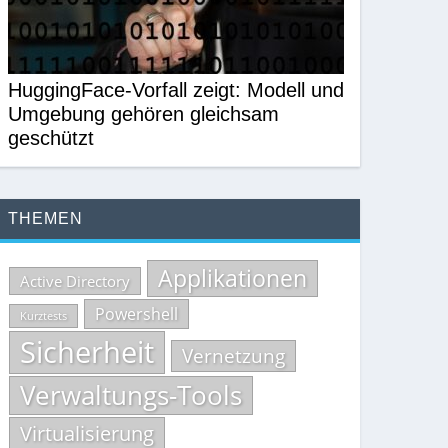
HuggingFace-Vorfall zeigt: Modell und
Umgebung gehören gleichsam
geschützt
THEMEN
Applikationen
Active Directory
Powershell
Kurztests
Sicherheit
Vernetzung
Verwaltungs-Tools
Virtualisierung