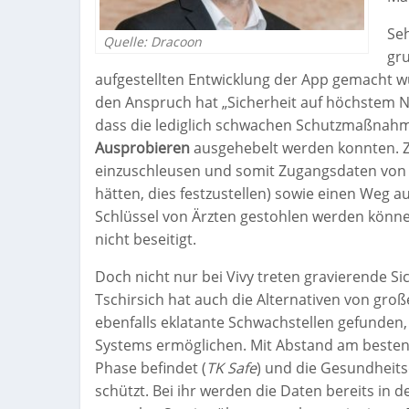
Seh
Quelle: Dracoon
gru
aufgestellten Entwicklung der App gemacht w
den Anspruch hat „Sicherheit auf höchstem Ni
dass die lediglich schwachen Schutzmaßnahm
Ausprobieren
ausgehebelt werden konnten. Zu
einzuschleusen und somit Zugangsdaten von 
hätten, dies festzustellen) sowie einen Weg 
Schlüssel von Ärzten gestohlen werden können
nicht beseitigt.
Doch nicht nur bei Vivy treten gravierende S
Tschirsich hat auch die Alternativen von gro
ebenfalls eklatante Schwachstellen gefunden, 
Systems ermöglichen. Mit Abstand am besten s
Phase befindet (
TK Safe
) und die Gesundheitsd
schützt. Bei ihr werden die Daten bereits in 