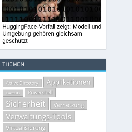
HuggingFace-Vorfall zeigt: Modell und
Umgebung gehören gleichsam
geschützt
THEMEN
Applikationen
Active Directory
Powershell
Kurztests
Sicherheit
Vernetzung
Verwaltungs-Tools
Virtualisierung