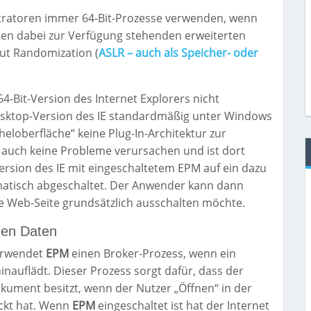
tratoren immer 64-Bit-Prozesse verwenden, wenn
den dabei zur Verfügung stehenden erweiterten
ut Randomization (
ASLR – auch als Speicher- oder
64-Bit-Version des Internet Explorers nicht
esktop-Version des IE standardmäßig unter Windows
cheloberfläche“ keine Plug-In-Architektur zur
 auch keine Probleme verursachen und ist dort
ersion des IE mit eingeschaltetem EPM auf ein dazu
tomatisch abgeschaltet. Der Anwender kann dann
e Web-Seite grundsätzlich ausschalten möchte.
hen Daten
verwendet
EPM
einen Broker-Prozess, wenn ein
auflädt. Dieser Prozess sorgt dafür, dass der
okument besitzt, wenn der Nutzer „Öffnen“ in der
ckt hat. Wenn
EPM
eingeschaltet ist hat der Internet