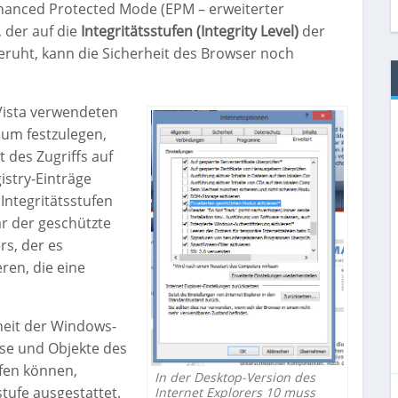
hanced Protected Mode (EPM – erweiterter
 der auf die
Integritätsstufen (Integrity Level)
der
uht, kann die Sicherheit des Browser noch
Vista verwendeten
, um festzulegen,
 des Zugriffs auf
stry-Einträge
Integritätsstufen
ar der geschützte
rs, der es
ren, die eine
rheit der Windows-
se und Objekte des
ifen können,
In der Desktop-Version des
tufe ausgestattet.
Internet Explorers 10 muss