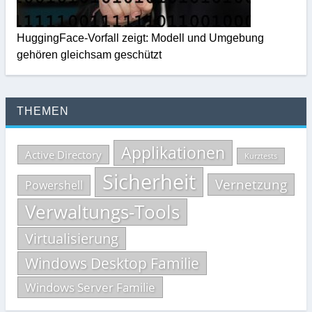
HuggingFace-Vorfall zeigt: Modell und Umgebung
gehören gleichsam geschützt
THEMEN
Applikationen
Active Directory
Kurztests
Sicherheit
Vernetzung
Powershell
Verwaltungs-Tools
Virtualisierung
Windows Desktop Familie
Windows Server Familie