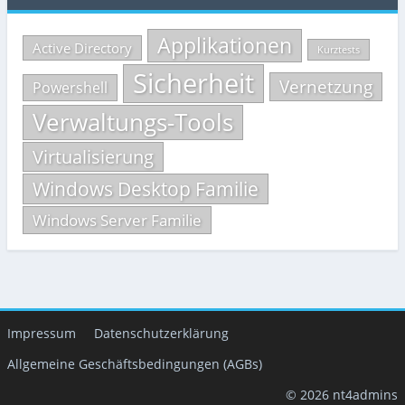
Applikationen
Active Directory
Kurztests
Sicherheit
Vernetzung
Powershell
Verwaltungs-Tools
Virtualisierung
Windows Desktop Familie
Windows Server Familie
Impressum
Datenschutzerklärung
Allgemeine Geschäftsbedingungen (AGBs)
© 2026 nt4admins