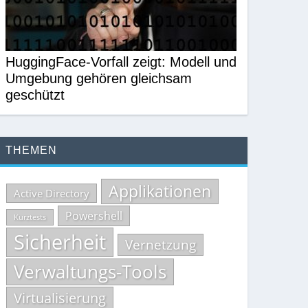
HuggingFace-Vorfall zeigt: Modell und
Umgebung gehören gleichsam
geschützt
THEMEN
Applikationen
Active Directory
Powershell
Kurztests
Sicherheit
Vernetzung
Verwaltungs-Tools
Virtualisierung