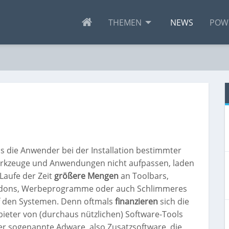
THEMEN
NEWS
POW
ls die Anwender bei der Installation bestimmter
rkzeuge und Anwendungen nicht aufpassen, laden
Laufe der Zeit
größere Mengen
an Toolbars,
dons, Werbeprogramme oder auch Schlimmeres
f den Systemen. Denn oftmals
finanzieren
sich die
ieter von (durchaus nützlichen) Software-Tools
r sogenannte Adware, also Zusatzsoftware, die