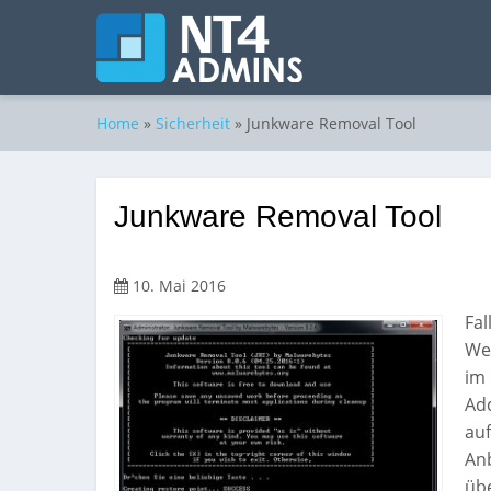
Home
»
Sicherheit
»
Junkware Removal Tool
Junkware Removal Tool
10. Mai 2016
Fal
We
im 
Ad
au
Anb
übe